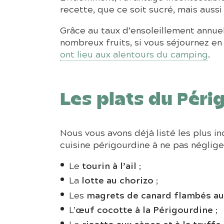
recette, que ce soit sucré, mais aussi 
Grâce au taux d’ensoleillement annu
nombreux fruits, si vous séjournez e
ont lieu aux alentours du camping
.
Les plats du Péri
Nous vous avons déjà listé les plus i
cuisine périgourdine à ne pas négliger
tourin à l’ail
Le
;
lotte au chorizo
La
;
magrets de canard flambés au
Les
œuf cocotte à la Périgourdine
L’
;
risotto aux cèpes et à la truffe
Le