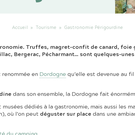
Accueil
»
Tourisme
»
Gastronomie Périgourdine
stronomie. Truffes, magret-confit de canard, foi
illac, Bergerac, Pécharmant… sont quelques-unes 
et renommée en
Dordogne
qu’elle est devenue au f
dine
dans son ensemble, la Dordogne fait énormémen
 musées dédiés à la gastronomie, mais aussi les ma
déguster sur place
), où l’on peut
dans une ambian
ité du camping
.