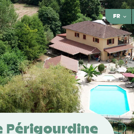
FR
 Périgourdine