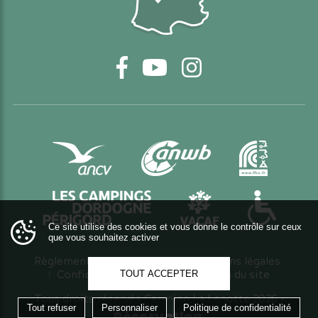
Facebook
YouTube
Instagram
Ce site utilise des cookies et vous donne le contrôle sur ceux
que vous souhaitez activer
Règlement intérieur
CGV
Mentions légales
Confidentialité et cookies
Plan du site
TOUT ACCEPTER
Tous droits réservés Camping La Lenotte 2026 -
Tout refuser
Personnaliser
Politique de confidentialité
Création de site e.Berger