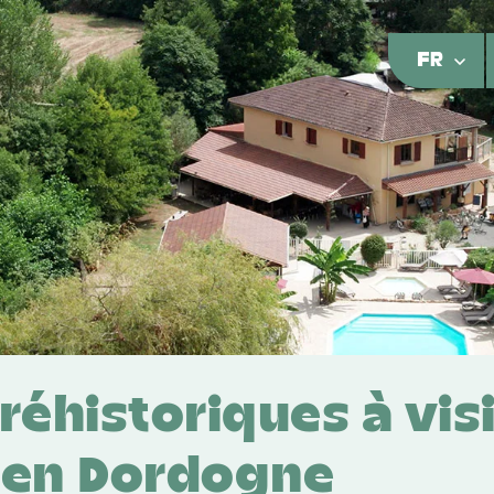
FR
préhistoriques à vis
 en Dordogne