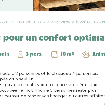
ccueil
»
Hébergements
»
Mobil-homes
»
Mobilhome 3 per
 pour un confort optima
bain
3 pers.
18 m²
Anim
odèle 2 personnes et le classique 4 personnes, il
e d’un seul lit.
es qui apprécient avoir un espace supplémentaire.
occupée, le mobil-home 3 personnes reste plus
t permet de ranger vos bagages ou autres affaires