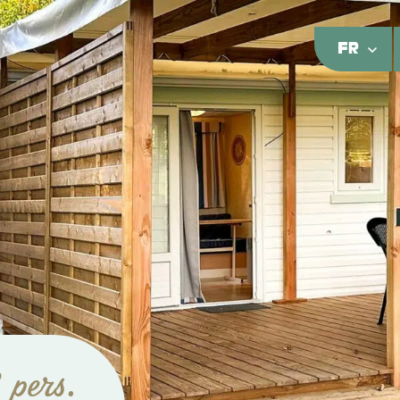
FR
 pers.