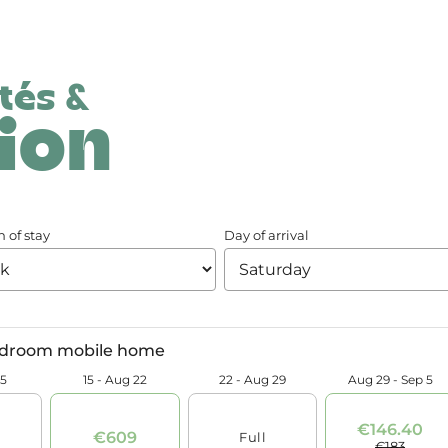
ités &
ion