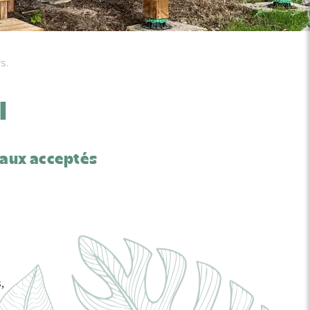
s.
l
aux acceptés
,