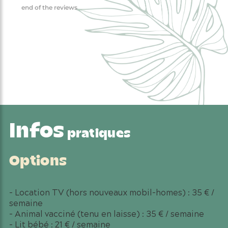
Infos
pratiques
Options
– Location TV (hors nouveaux mobil-homes) : 35 € /
semaine
– Animal vacciné (tenu en laisse) : 35 € / semaine
– Lit bébé : 21 € / semaine