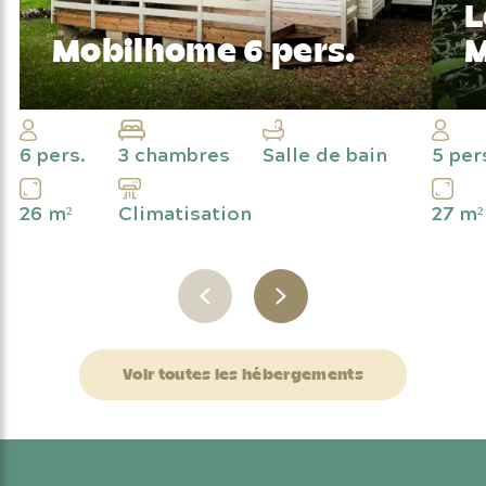
L
Mobilhome
6 pers.
M
Modernité et indépendance pour petits
Pr
et grands
ma
6 pers.
3 chambres
Salle de bain
5 per
26 m²
27 m²
Climatisation
Voir toutes les hébergements